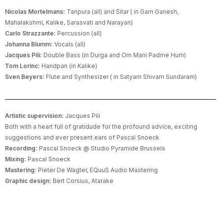
Nicolas Mortelmans:
Tanpura (all) and Sitar ( in Gam Ganesh,
Mahalakshmi, Kalike, Sarasvati and Narayan)
Carlo Strazzante:
Percussion (all)
Johanna Blumm:
Vocals (all)
Jacques Pili:
Double Bass (in Durga and Om Mani Padme Hum)
Tom Lorinc:
Handpan (in Kalike)
Sven Beyers:
Flute and Synthesizer ( in Satyam Shivam Sundaram)
Artistic supervision:
Jacques Pili
Both with a heart full of gratidude for the profound advice, exciting
suggestions and ever present ears of Pascal Snoeck
Recording:
Pascal Snoeck @ Studio Pyramide Brussels
Mixing:
Pascal Snoeck
Mastering:
Pieter De Wagter, EQuuS Audio Mastering
Graphic design:
Bert Corsius, Atarake