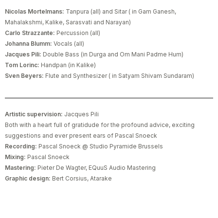
Nicolas Mortelmans:
Tanpura (all) and Sitar ( in Gam Ganesh,
Mahalakshmi, Kalike, Sarasvati and Narayan)
Carlo Strazzante:
Percussion (all)
Johanna Blumm:
Vocals (all)
Jacques Pili:
Double Bass (in Durga and Om Mani Padme Hum)
Tom Lorinc:
Handpan (in Kalike)
Sven Beyers:
Flute and Synthesizer ( in Satyam Shivam Sundaram)
Artistic supervision:
Jacques Pili
Both with a heart full of gratidude for the profound advice, exciting
suggestions and ever present ears of Pascal Snoeck
Recording:
Pascal Snoeck @ Studio Pyramide Brussels
Mixing:
Pascal Snoeck
Mastering:
Pieter De Wagter, EQuuS Audio Mastering
Graphic design:
Bert Corsius, Atarake